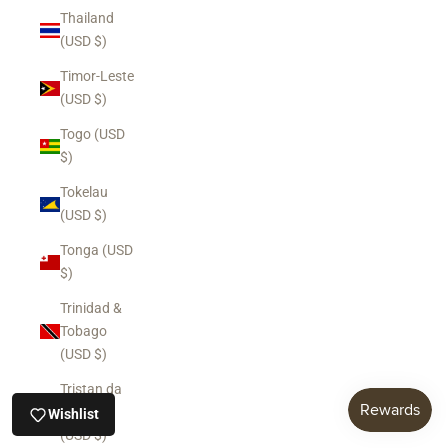
Thailand
(USD $)
Timor-Leste
(USD $)
Togo (USD
$)
Tokelau
(USD $)
Tonga (USD
$)
Trinidad &
Tobago
(USD $)
Tristan da
Cunha
Wishlist
(USD $)