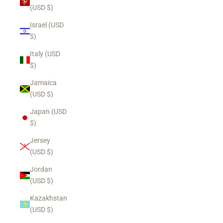
(USD $)
Israel (USD
$)
Italy (USD
$)
Jamaica
(USD $)
Login required
Japan (USD
$)
Log in to your account to add products to your wishlist
and view your previously saved items.
Jersey
(USD $)
Login
Jordan
(USD $)
Kazakhstan
(USD $)